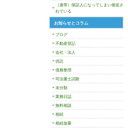
（連帯）保証人になってしまい催促さ
れている
お知らせとコラム
ブログ
不動産登記
会社・法人
供託
債務整理
司法書士試験
未分類
業務日誌
無料相談
相続
相続放棄