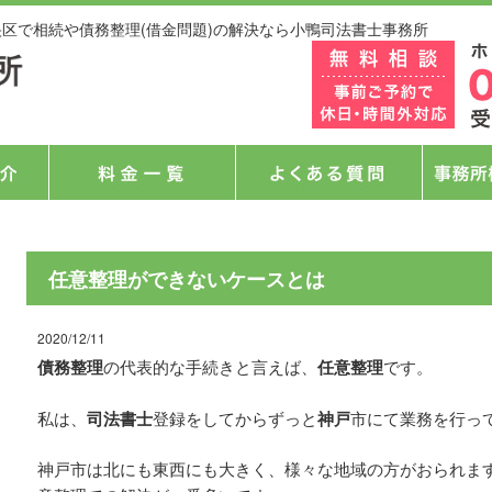
央区で相続や債務整理(借金問題)の解決なら小鴨司法書士事務所
任意整理ができないケースとは
2020/12/11
債務整理
の代表的な手続きと言えば、
任意整理
です。
私は、
司法書士
登録をしてからずっと
神戸
市にて業務を行っ
神戸市は北にも東西にも大きく、様々な地域の方がおられま