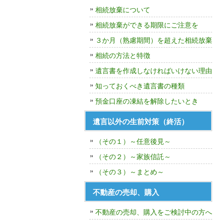
相続放棄について
相続放棄ができる期限にご注意を
３か月（熟慮期間）を超えた相続放棄
相続の方法と特徴
遺言書を作成しなければいけない理由
知っておくべき遺言書の種類
預金口座の凍結を解除したいとき
遺言以外の生前対策（終活）
（その１）～任意後見～
（その２）～家族信託～
（その３）～まとめ～
不動産の売却、購入
不動産の売却、購入をご検討中の方へ