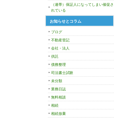
（連帯）保証人になってしまい催促さ
れている
お知らせとコラム
ブログ
不動産登記
会社・法人
供託
債務整理
司法書士試験
未分類
業務日誌
無料相談
相続
相続放棄