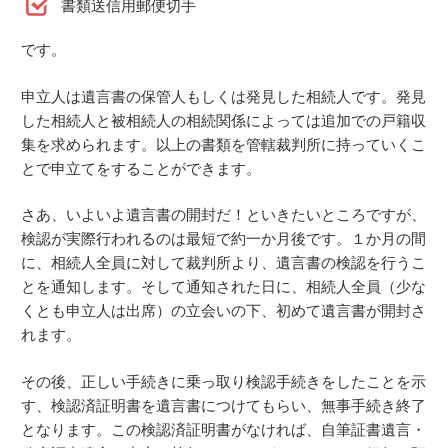
書類送信用郵便切手
です。
申立人は遺言書の保管人もしくは発見した相続人です。発見
した相続人と被相続人の相続関係によっては追加での戸籍収
集を求められます。以上の書類を管轄裁判所に持っていくこ
とで申立てをすることができます。
さあ、いよいよ遺言書の開封だ！といきたいところですが、
検認が実際行われるのは最短で約一か月後です。１か月の間
に、相続人全員に対して裁判所より、遺言書の検認を行うこ
とを通知します。そして通知された日に、相続人全員（少な
くとも申立人は出席）の立会いの下、初めて遺言書が開封さ
れます。
その後、正しい手続きに乗っ取り検認手続きをしたことを示
す、検認済証明書を遺言書につけてもらい、無事手続き終了
となります。この検認済証明書がなければ、自筆証書遺言・