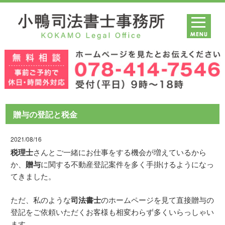
贈与の登記と税金
2021/08/16
税理士
さんとご一緒にお仕事をする機会が増えているから
か、
贈与
に関する不動産登記案件を多く手掛けるようになっ
てきました。
ただ、私のような
司法書士
のホームページを見て直接贈与の
登記をご依頼いただくお客様も相変わらず多くいらっしゃい
ます。