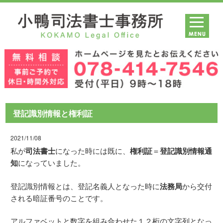
登記識別情報と権利証
2021/11/08
私が
司法書士
になった時には既に、
権利証
＝
登記識別情報通
知
になっていました。
登記識別情報とは、登記名義人となった時に
法務局
から交付
される暗証番号のことです。
アルファベットと数字を組み合わせた１２桁の文字列となっ