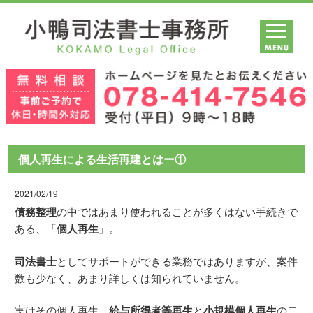
個人再生による生活再建とはー①
2021/02/19
債務整理
の中ではあまり使われることが多くはない手続きで
ある、「
個人再生
」。
司法書士
としてサポートができる業務ではありますが、案件
数も少なく、あまり詳しくは知られていません。
実はその個人再生、
給与所得者等再生
と
小規模個人再生
の二